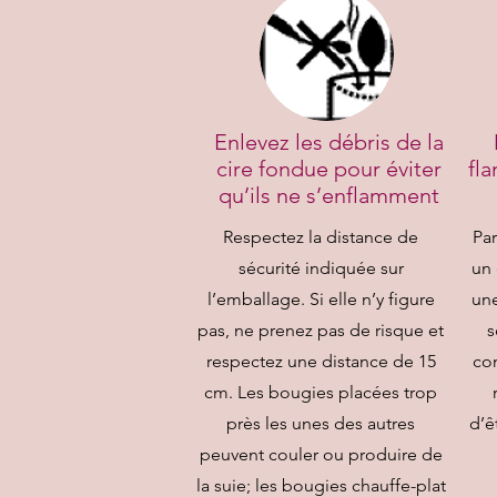
Enlevez les débris de la
cire fondue pour éviter
fl
qu’ils ne s’enflamment
Respectez la distance de
Par
sécurité indiquée sur
un 
l’emballage. Si elle n’y figure
une
pas, ne prenez pas de risque et
s
respectez une distance de 15
co
cm. Les bougies placées trop
près les unes des autres
d’ê
peuvent couler ou produire de
la suie; les bougies chauffe-plat