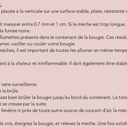
:
placée à la verticale sur une surface stable, plate, résistant
oit mesurer entre 0.7 mm et 1 cm. Si la mèche est trop longue
la fumée noire.
allumettes présents dans le contenant de la bougie. Ces résid
mer, vaciller ou couler votre bougie
 mèches, il est important de toutes les allumer en même temp
ant à la chaleur et ininflammable. Il doit également être stable
 sans surveillance.
 la brûle.
sez bien brûler la bougie jusqu’au bord du contenant. La total
 se creuse par la suite.
fenêtre ni près de toute autre source de courant d’air, la mèch
a cire, éteignez la bougie, et relevez la mèche. Une fois soli