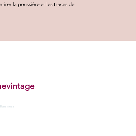
irer la poussière et les traces de
evintage