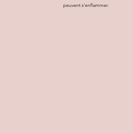
peuvent s’enflammer.
CETTE LISTE EST NON EXHAUST
Consign