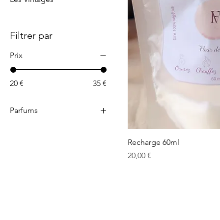
Filtrer par
Prix
20 €
35 €
Parfums
Adoucissant
Doux Rêve
Recharge 60ml
Prix
20,00 €
Fleurs de coton
Relaxation a Tahiti